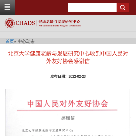
T
Search
o
g
g
l
e
t
首页
» 中心动态
o
s
p
北京大学健康老龄与发展研究中心收到中国人民对
i
b
d
外友好协会感谢信
a
e
r
n
发布日期：2022-02-23
a
v
b
a
c
k
g
r
o
u