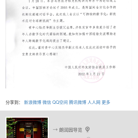
n
d
分享到：
新浪微博
微信
QQ空间
腾讯微博
人人网
更多
朗润园导览