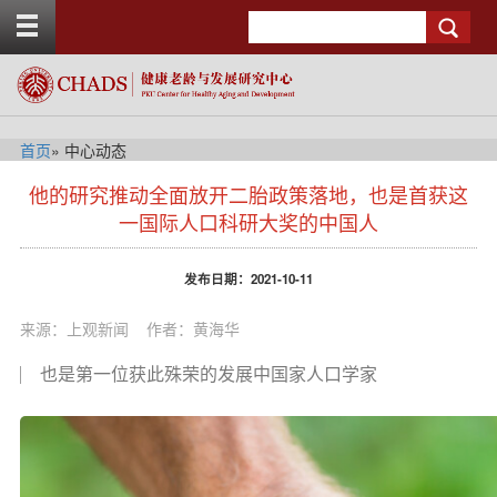
T
Search
o
g
g
l
e
t
首页
» 中心动态
o
s
p
他的研究推动全面放开二胎政策落地，也是首获这
i
b
d
一国际人口科研大奖的中国人
a
e
r
n
发布日期：2021-10-11
a
v
b
来源：上观新闻
作者：黄海华
a
c
也是第一位获此殊荣的发展中国家人口学家
k
g
r
o
u