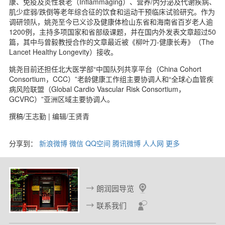
康、免疫及炎性衰老（Inflammaging）、营养/内分泌及代谢疾病、
肌少症弱/跌倒等老年综合征的饮食和运动干预临床试验研究。作为
调研领队，姚尧至今已义诊及健康体检山东省和海南省百岁老人逾
1200例，主持多项国家和省部级课题，并在国内外发表文章超过50
篇，其中与曾毅教授合作的文章最近被《柳叶刀-健康长寿》（The
Lancet Healthy Longevity）接收。
姚尧目前还担任北大医学部“中国队列共享平台（China Cohort
Consortium，CCC）”老龄健康工作组主要协调人和“全球心血管疾
病风险联盟（Global Cardio Vascular Risk Consortium，
GCVRC）”亚洲区域主要协调人。
撰稿/王志勤 | 编辑/王贤青
分享到：
新浪微博
微信
QQ空间
腾讯微博
人人网
更多
朗润园导览
联系我们