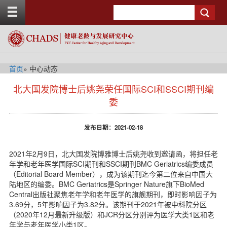
T
Search
o
g
g
l
e
t
首页
» 中心动态
o
s
p
北大国发院博士后姚尧荣任国际SCI和SSCI期刊编
i
b
d
委
a
e
r
n
发布日期：2021-02-18
a
v
b
2021年2月9日，北大国发院博雅博士后姚尧收到邀请函，将担任老
a
年学和老年医学国际SCI期刊和SSCI期刊BMC Geriatrics编委成员
c
（Editorial Board Member），成为该期刊迄今第二位来自中国大
k
陆地区的编委。BMC Geriatrics是Springer Nature旗下BioMed
g
Central出版社聚焦老年学和老年医学的旗舰期刊，即时影响因子为
r
3.69分，5年影响因子为3.82分。该期刊于2021年被中科院分区
o
（2020年12月最新升级版）和JCR分区分别评为医学大类1区和老
u
年学与老年医学小类1区。