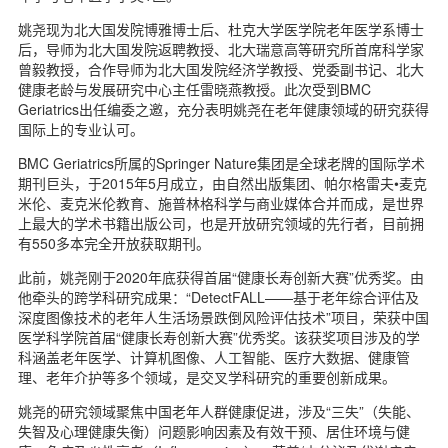
n
d
姚尧现为北大国发院博雅博士后、杜克大学医学院老年医学系博士
后，导师为北大国发院返聘教授、北大瑞意高等研究所首席科学家
曾毅教授，合作导师为北大国发院经济学教授、党委副书记、北大
健康老龄与发展研究中心主任雷晓燕教授。此次受到BMC
Geriatrics出任编委之邀，充分表明姚尧在老年健康领域的研究获得
国际上的专业认可。
BMC Geriatrics所属的Springer Nature集团是全球老牌的国际学术
期刊巨头，于2015年5月成立，由自然出版集团、帕尔格雷夫•麦克
米伦、麦克米伦教育、施普林格科学与商业媒体合并而成，是世界
上最大的学术书籍出版公司，也是开放研究领域的先行者，目前拥
有550多本完全开放获取期刊。
此前，姚尧刚于2020年底获得首届“健康长寿创新大赛”优秀奖。由
他牵头的跨学科研究成果：“DetectFALL——基于老年综合评估及
深度图像技术的老年人生活场景跌倒风险评估技术”项目，荣获中国
医学科学院首届“健康长寿创新大赛”优秀奖。该获奖项目涉及的学
科涵盖老年医学、计算机图像、人工智能、医疗大数据、健康管
理、老年介护等多个领域，是交叉学科研究的重要创新成果。
姚尧的研究领域聚焦中国老年人群健康促进，涉及“三失”（失能、
失智及心理健康失衡）问题影响因素及有效干预、居住环境与健