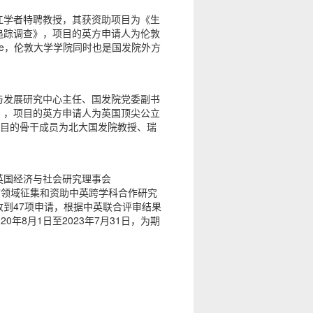
江学者特聘教授，其获资助项目为《生
追踪调查》，项目的英方申请人为伦敦
 Steptoe，伦敦大学学院同时也是国发院外方
与发展研究中心主任、国发院党委副书
》，项目的英方申请人为英国顶尖公立
undy，项目的骨干成员为北大国发院教授、瑞
英国经济与社会研究理事会
战”领域征集和资助中英跨学科合作研究
到47项申请，根据中英联合评审结果
年8月1日至2023年7月31日，为期