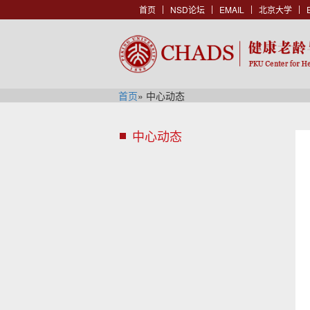
首页
NSD论坛
EMAIL
北京大学
首页
» 中心动态
中心动态
s
i
d
s
e
i
n
d
a
e
v
n
h
a
e
v
a
b
d
a
e
c
r