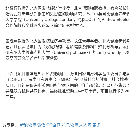
赵耀辉教授为北大国发院经济学教授、北大博雅特聘教授、教育部长
活方式对老年认知损害和失智症的影响研究：基于中英可比健康养老
大学学院（University College London，简称UCL）的Andrew
合作院校和全球顶尖的公立综合研究型大学。
雷晓燕教授为北大国发院经济学教授、长江青年学者、北大健康老龄
记，其获资助项目为《家庭结构、老龄健康及照料：预测分析与启示
研究型大学埃塞克斯大学（University of Essex）的Emily Gr
意高等研究所首席科学家曾毅。
此次《项目批准通知》所资助项目，源自国家自然科学基金委员会与
（ESRC）、医学研究理事会（MRC）在“老龄社会的健康与社会挑
项目，目的是促进中英两国科学家之间的合作与交流。经公开征集共收
并经双方机构共同协商，最终批准资助其中5项申请，项目执行期为2020
三年。
分享到：
新浪微博
微信
QQ空间
腾讯微博
人人网
更多