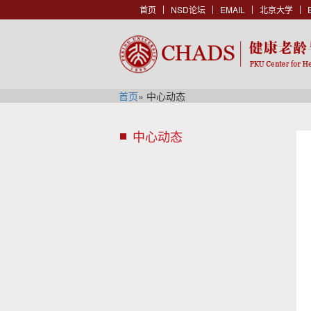
首页
NSD论坛
EMAIL
北京大学
首页
» 中心动态
中心动态
s
i
d
s
e
i
n
d
a
e
v
n
h
a
e
v
a
b
d
a
e
c
r